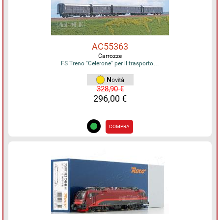
AC55363
Carrozze
FS Treno "Celerone" per il trasporto…
328,90 €
296,00 €
COMPRA