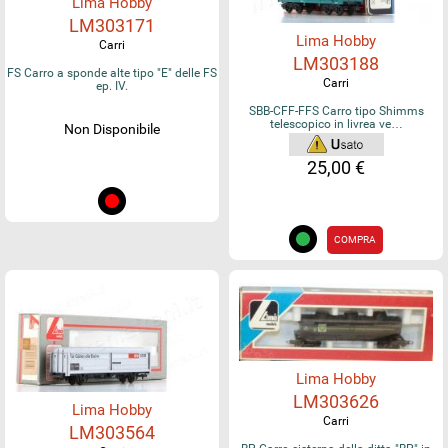
Lima Hobby
LM303171
Lima Hobby
Carri
LM303188
FS Carro a sponde alte tipo "E" delle FS
Carri
ep. IV.
SBB-CFF-FFS Carro tipo Shimms
telescopico in livrea ve…
Non Disponibile
25,00 €
COMPRA
Lima Hobby
LM303626
Lima Hobby
Carri
LM303564