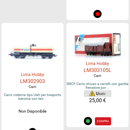
Lima Hobby
LM303105L
Lima Hobby
Carri
LM302903
SNCF Carro chiuso a carrelli con garitta
Carri
frenatore por…
Carro cisterna tipo Uah per trasporto
benzina con terr…
25,00 €
Non Disponibile
COMPRA