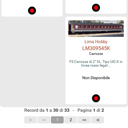
Lima Hobby
LM309545K
Carrozze
FS Carrozza di 2° KL. Tipo UIC-X in
livrea rosso fegat…
Non Disponibile
Record da
1
a
30
di
33
- Pagina
1
di
2
|<
<<
1
2
>>
>|