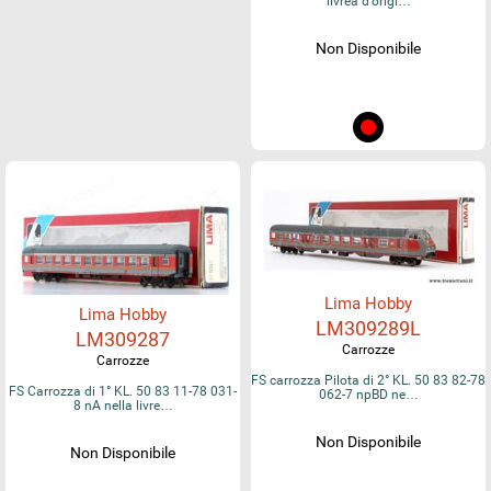
livrea d'origi…
Non Disponibile
Lima Hobby
Lima Hobby
LM309289L
LM309287
Carrozze
Carrozze
FS carrozza Pilota di 2° KL. 50 83 82-78
FS Carrozza di 1° KL. 50 83 11-78 031-
062-7 npBD ne…
8 nA nella livre…
Non Disponibile
Non Disponibile