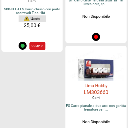
BP Carro cisterna della ditta "BP" in
Carri
livrea nera, ep.…
SBB-CFF-FFS Carro chiuso con porte
scorrevoli Tipo Hbi…
Non Disponibile
25,00 €
COMPRA
Lima Hobby
LM303660
Carri
FS Carro pianale a due assi con garitta
frenatore cari…
Non Disponibile