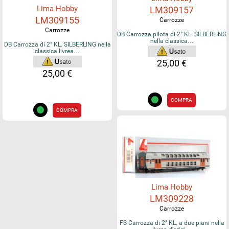
Lima Hobby
LM309157
LM309155
Carrozze
Carrozze
DB Carrozza pilota di 2° KL. SILBERLING
nella classica…
DB Carrozza di 2° KL. SILBERLING nella
classica livrea…
25,00 €
25,00 €
COMPRA
COMPRA
Lima Hobby
LM309228
Carrozze
FS Carrozza di 2° KL. a due piani nella