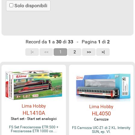
Solo disponibili
Record da
1
a
30
di
33
- Pagina
1
di
2
|<
<<
1
2
>>
>|
Lima Hobby
Lima Hobby
HL1410A
HL4050
Start set - Start set analogici
Carrozze
FS Set Frecciarossa ETR 500 +
FS Carrozza UIC-Z1 di 2 KL. Intercity
Frecciarossa ETR 1000 co…
SUN, ep. VI.