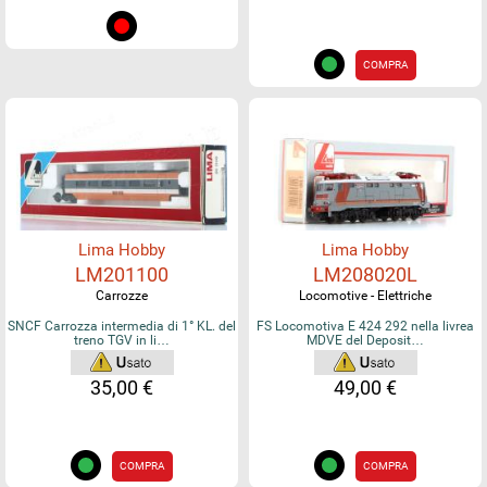
COMPRA
Lima Hobby
Lima Hobby
LM201100
LM208020L
Carrozze
Locomotive - Elettriche
SNCF Carrozza intermedia di 1° KL. del
FS Locomotiva E 424 292 nella livrea
treno TGV in li…
MDVE del Deposit…
35,00 €
49,00 €
COMPRA
COMPRA