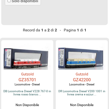
Solo disponibili
Record da
1
a
2
di
2
- Pagina
1
di
1
Gutzold
Gutzold
GZ35701
GZ42200
Locomotive - Diesel
Locomotive - Diesel
DB Locomotiva Diesel V228 767-0 in
DR Locomotiva Diesel V200 1001 in
livrea rosso bianco…
livrea crema e azzur…
Non Disponibile
Non Disponibile