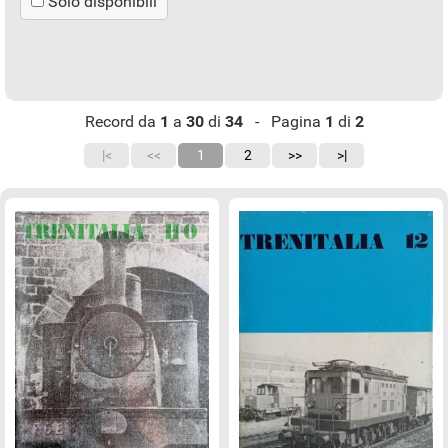
Solo disponibili
Record da
1
a
30
di
34
- Pagina
1
di
2
|<
<<
1
2
>>
>|