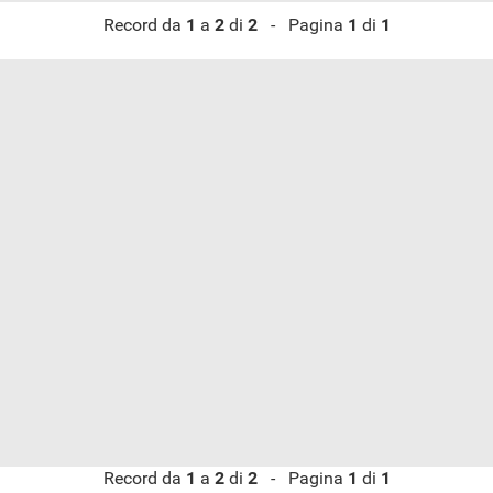
Record da
1
a
2
di
2
- Pagina
1
di
1
Record da
1
a
2
di
2
- Pagina
1
di
1