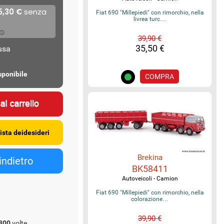
Fiat 690 "Millepiedi" con rimorchio, nella
livrea turc…
39,90 €
35,50 €
lusa
sponibile
COMPRA
Brekina
BK58411
Autoveicoli - Camion
Fiat 690 "Millepiedi" con rimorchio, nella
colorazione…
39,90 €
300
volte.