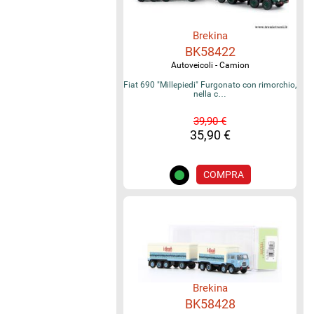
Brekina
BK58422
Autoveicoli - Camion
Fiat 690 "Millepiedi" Furgonato con rimorchio,
nella c…
39,90 €
35,90 €
COMPRA
Brekina
BK58428