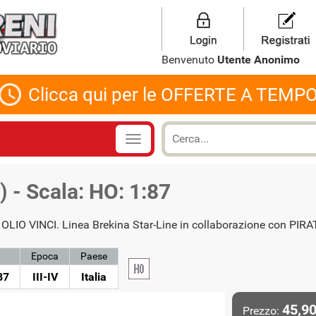
Benvenuto
Utente Anonimo
Clicca qui per le OFFERTE A TEMP
 - Scala: HO: 1:87
ea OLIO VINCI. Linea Brekina Star-Line in collaborazione con PIRA
Epoca
Paese
87
III-IV
Italia
45,90
Prezzo: