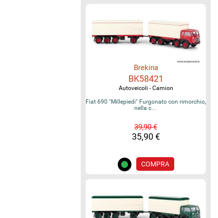
Brekina
BK58421
Autoveicoli - Camion
Fiat 690 "Millepiedi" Furgonato con rimorchio,
nella c…
39,90 €
35,90 €
COMPRA