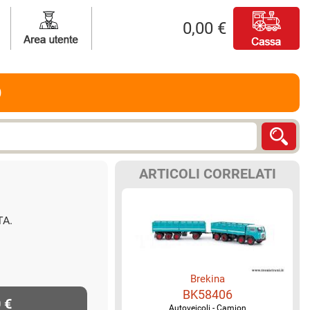
0,00 €
O
ARTICOLI CORRELATI
TA.
Brekina
BK58406
 €
Autoveicoli - Camion