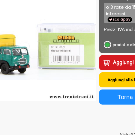
Prezzi IVA inc
prodotto
di
Visto
4.