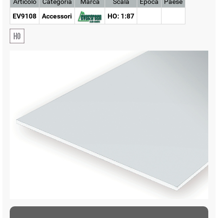
Articolo
Categoria
Marca
Scala
Epoca
Paese
EV9108
Accessori
HO: 1:87