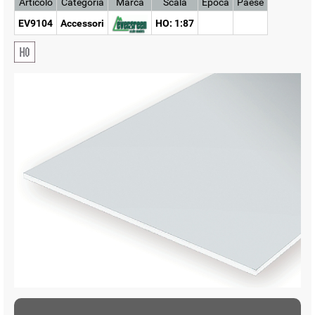
Articolo
Categoria
Marca
Scala
Epoca
Paese
EV9104
Accessori
HO: 1:87