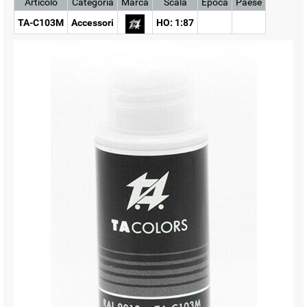
Articolo
Categoria
Marca
Scala
Epoca
Paese
TA-C103M
Accessori
HO: 1:87