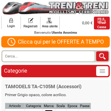
0,00 €
Benvenuto
Utente Anonimo
Clicca qui per le OFFERTE A TEMPO
Categorie
TAMODELS TA-C105M (Accessori)
Primer Grigio opaco, colore acrilico.
Articolo
Categoria
Marca
Scala
Epoca
Paese