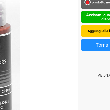
prodotto
no
Avvisami qua
dispo
Visto
1.