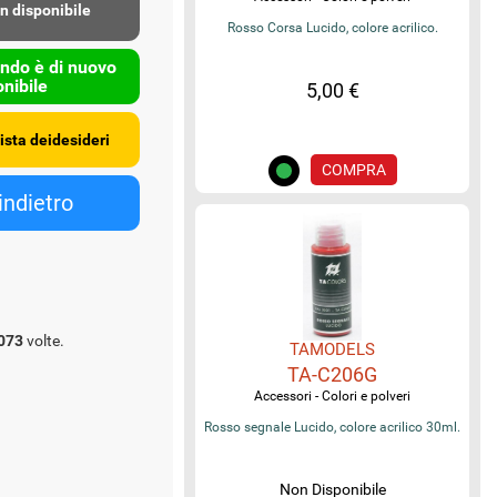
n disponibile
Rosso Corsa Lucido, colore acrilico.
ndo è di nuovo
nibile
5,00 €
COMPRA
073
volte.
TAMODELS
TA-C206G
Accessori - Colori e polveri
Rosso segnale Lucido, colore acrilico 30ml.
Non Disponibile