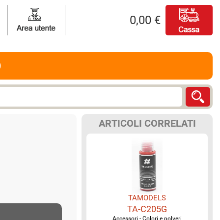
0,00 €
O
ARTICOLI CORRELATI
TAMODELS
TA-C205G
Accessori - Colori e polveri