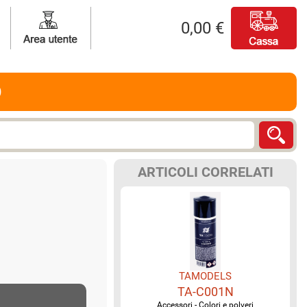
0,00 €
O
ARTICOLI CORRELATI
TAMODELS
TA-C001N
Accessori - Colori e polveri