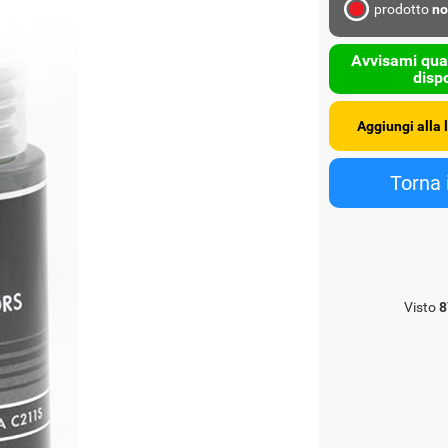
prodotto
no
Avvisami qua
dispo
Visto
8