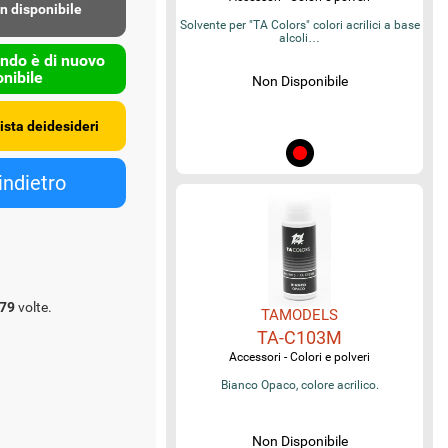
n disponibile
Solvente per "TA Colors" colori acrilici a base
alcoli…
ndo è di nuovo
nibile
Non Disponibile
79
volte.
TAMODELS
TA-C103M
Accessori - Colori e polveri
Bianco Opaco, colore acrilico.
Non Disponibile