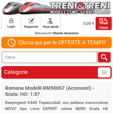
0,00 €
Benvenuto
Utente Anonimo
Clicca qui per le OFFERTE A TEMPO
Categorie
Romana Modelli RM90057 (Accessori) -
Scala: HO: 1:87
Respingenti D445 Trapezoidali con pedana manovratore
MDVC tipo Lima EXPERT colore NERO Scala H0