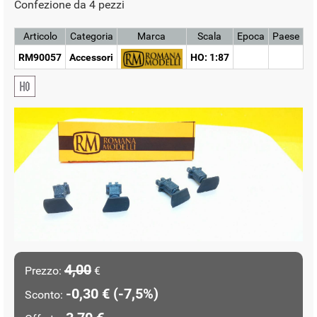
Confezione da 4 pezzi
Articolo
Categoria
Marca
Scala
Epoca
Paese
RM90057
Accessori
HO: 1:87
4,00
Prezzo:
€
-0,30 € (-7,5%)
Sconto: