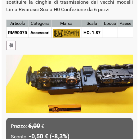
sostituire la cinghia di trasmissione dai vecchi modelli
Lima Rivarossi Scala H0 Confezione da 6 pezzi
Articolo
Categoria
Marca
Scala
Epoca
Paese
RM90075
Accessori
HO: 1:87
6,00
Prezzo:
€
-0,50 € (-8,3%)
Sconto: