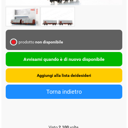
prodotto
non disponibile
Avvisami quando è di nuovo disponibile
Visto
2.100
volte.