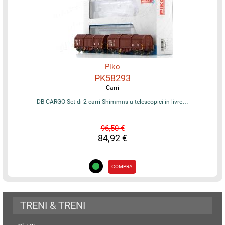
Piko
PK58293
Carri
DB CARGO Set di 2 carri Shimmns-u telescopici in livre…
96,50 €
84,92 €
COMPRA
TRENI & TRENI