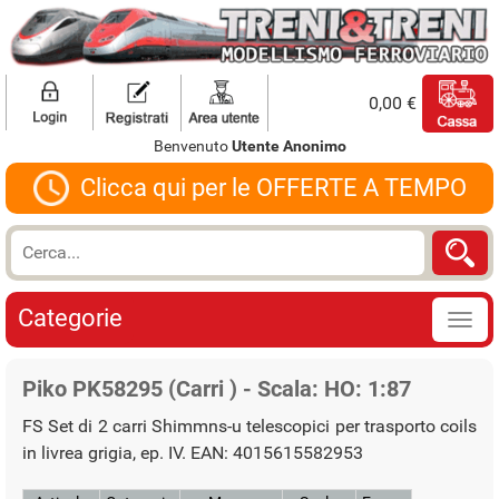
0,00 €
Benvenuto
Utente Anonimo
Clicca qui per le OFFERTE A TEMPO
Categorie
Piko PK58295 (Carri ) - Scala: HO: 1:87
FS Set di 2 carri Shimmns-u telescopici per trasporto coils
in livrea grigia, ep. IV. EAN: 4015615582953