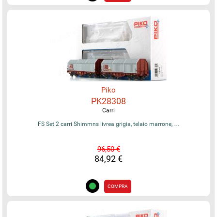
Piko
PK28308
Carri
FS Set 2 carri Shimmns livrea grigia, telaio marrone, …
96,50 €
84,92 €
COMPRA