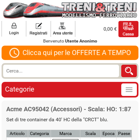
0,00 €
Benvenuto
Utente Anonimo
Clicca qui per le OFFERTE A TEMPO
Categorie
Acme AC95042 (Accessori) - Scala: HO: 1:87
Set di tre container da 40' HC della "CRCT" blu.
Articolo
Categoria
Marca
Scala
Epoca
Paese