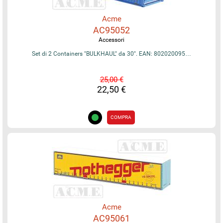
Acme
AC95052
Accessori
Set di 2 Containers "BULKHAUL" da 30". EAN: 802020095…
25,00 €
22,50 €
COMPRA
Acme
AC95061