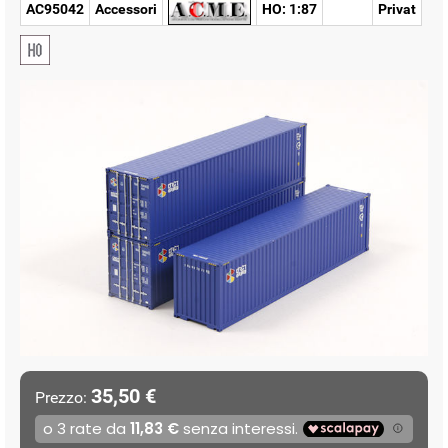
AC95042
Accessori
HO: 1:87
Privat
35,50 €
Prezzo: