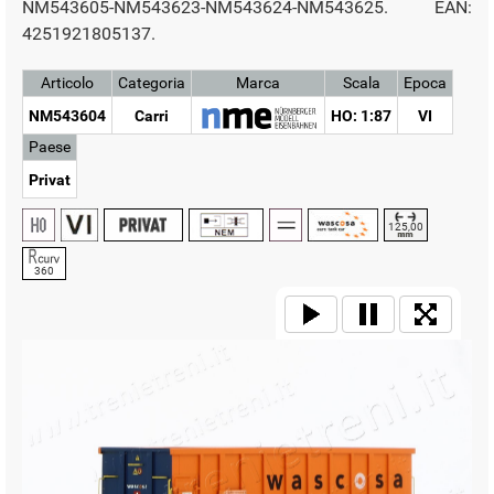
NM543605-NM543623-NM543624-NM543625. EAN:
4251921805137.
Articolo
Categoria
Marca
Scala
Epoca
NM543604
Carri
HO: 1:87
VI
Paese
Privat
125,00
360