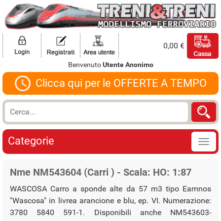
0,00 €
Benvenuto
Utente Anonimo
Clicca qui per le OFFERTE A TEMPO
Categorie
Nme NM543604 (Carri ) - Scala: HO: 1:87
WASCOSA Carro a sponde alte da 57 m3 tipo Eamnos
"Wascosa" in livrea arancione e blu, ep. VI. Numerazione:
3780 5840 591-1. Disponibili anche NM543603-