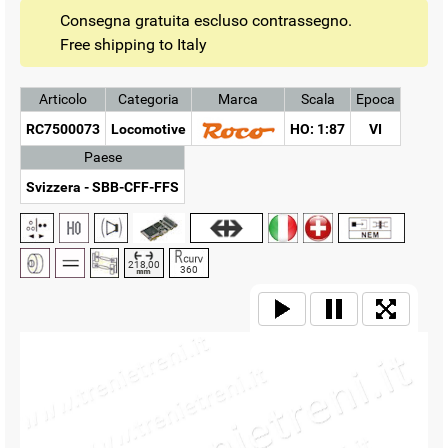
Consegna gratuita escluso contrassegno.
Free shipping to Italy
Articolo
Categoria
Marca
Scala
Epoca
RC7500073
Locomotive
HO: 1:87
VI
Paese
Svizzera - SBB-CFF-FFS
218,00
360