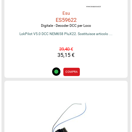
Esu
ES59622
Digitale - Decoder DCC per Loco
LokPilot V5.0 DCC NEM658 PluX22. Sostituisce articolo …
39,40 €
35,15 €
COMPRA