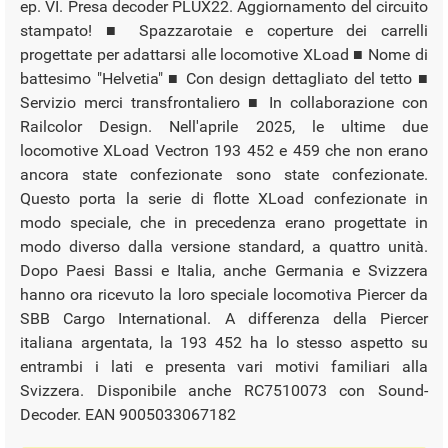
ep. VI. Presa decoder PLUX22. Aggiornamento del circuito
stampato! ■ Spazzarotaie e coperture dei carrelli
progettate per adattarsi alle locomotive XLoad ■ Nome di
battesimo "Helvetia" ■ Con design dettagliato del tetto ■
Servizio merci transfrontaliero ■ In collaborazione con
Railcolor Design. Nell'aprile 2025, le ultime due
locomotive XLoad Vectron 193 452 e 459 che non erano
ancora state confezionate sono state confezionate.
Questo porta la serie di flotte XLoad confezionate in
modo speciale, che in precedenza erano progettate in
modo diverso dalla versione standard, a quattro unità.
Dopo Paesi Bassi e Italia, anche Germania e Svizzera
hanno ora ricevuto la loro speciale locomotiva Piercer da
SBB Cargo International. A differenza della Piercer
italiana argentata, la 193 452 ha lo stesso aspetto su
entrambi i lati e presenta vari motivi familiari alla
Svizzera. Disponibile anche RC7510073 con Sound-
Decoder. EAN 9005033067182