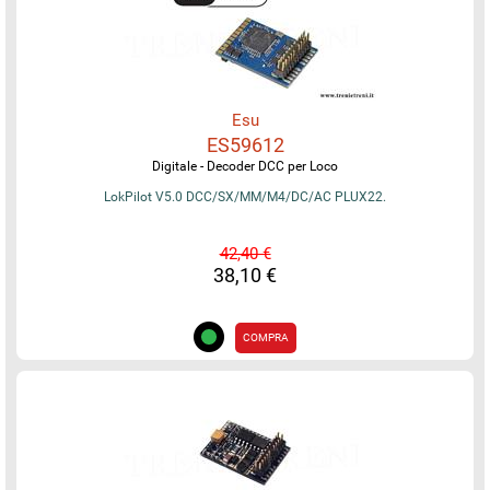
Esu
ES59612
Digitale - Decoder DCC per Loco
LokPilot V5.0 DCC/SX/MM/M4/DC/AC PLUX22.
42,40 €
38,10 €
COMPRA