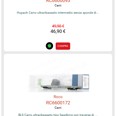
RC6600093
Carri
Hupach Carro ultraribassato intermedio senza sponde di…
49,90 €
46,90 €
COMPRA
Roco
RC6600172
Carri
BLS Carro ultraribassato tipo Saadkms con traverse di …