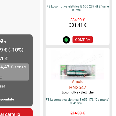
FS Locomotiva elettrica E 656 237 di 2° serie
in livre…
334,90 €
301,41 €
COMPRA
90
€
9 € (-10%)
41 €
Arnold
lusa
HN2647
Locomotive - Elettriche
sponibile
FS Locomotiva elettrica E 655 173 "Caimano"
di 4° Seri…
214,90 €