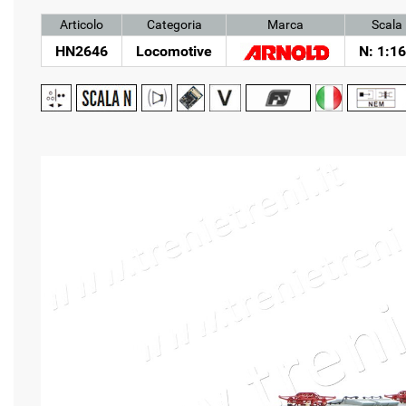
Articolo
Categoria
Marca
Scala
HN2646
Locomotive
N: 1:1