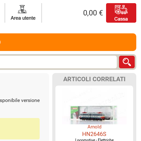
0,00 €
O
ARTICOLI CORRELATI
isponibile versione
Arnold
HN2646S
Locomotive - Elettriche