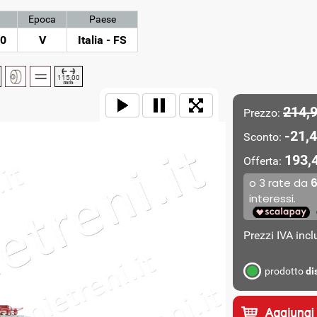
Epoca
Paese
60
V
Italia - FS
115,00
214,
Prezzo:
-21,4
Sconto:
193,
Offerta:
Prezzi IVA inc
prodotto
di