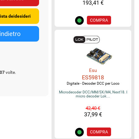
193,41 €
COMPRA
Esu
07
volte.
ES59818
Digitale - Decoder DCC per Loco
Microdecoder DCC/MM/SX/M4, Next18. I
micro decoder Lok…
42,40 €
37,99 €
COMPRA