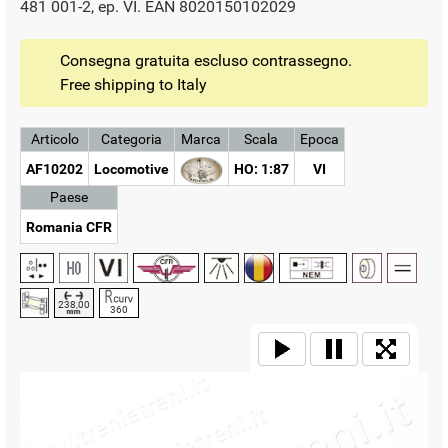
481 001-2, ep. VI. EAN 8020150102029
Consegna gratuita escluso contrassegno.
Free shipping to Italy
Articolo
Categoria
Marca
Scala
Epoca
AF10202
Locomotive
HO: 1:87
VI
Paese
Romania CFR
238,00
360