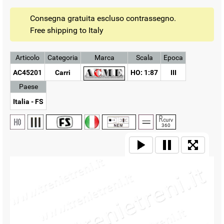
Consegna gratuita escluso contrassegno.
Free shipping to Italy
Articolo
Categoria
Marca
Scala
Epoca
AC45201
Carri
HO: 1:87
III
Paese
Italia - FS
360