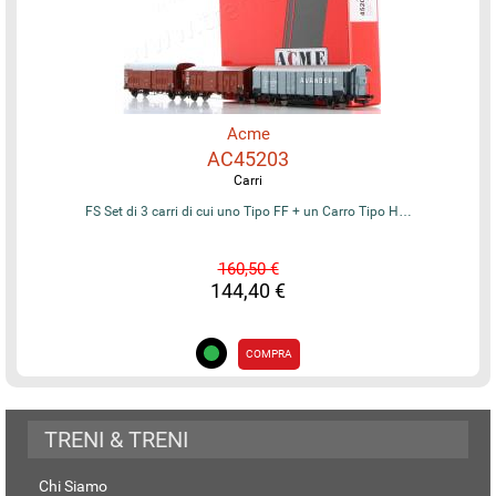
Acme
AC45203
Carri
FS Set di 3 carri di cui uno Tipo FF + un Carro Tipo H…
160,50 €
144,40 €
COMPRA
TRENI & TRENI
Chi Siamo