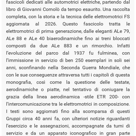
fascicoli dedicati alle automotrici elettriche, partendo dal
libro di Giovanni Cornolò da tempo esaurito. Una raccolta
completa, con la storia e la tecnica delle elettromotrici FS
aggiornata al 2026. Questo fascicolo tratta le
elettromotrici di prima generazione, dalle eleganti ALe 79,
ALe 88 e ALe 40 biaerodinamiche fino ai treni bloccati
composti da due ALe 883 e un rimorchio. Infatti
l’evoluzione del parco dal 1937 fu fulminea, con
l’immissione in servizio di ben 250 esemplari in soli sei
anni, sconfinando nella Seconda Guerra Mondiale, che
con le sue conseguenze attraversa tutti i capitoli di questa
monografia, così come la questione delle testate,
aerodinamiche o piatte, nel tentativo di coniugare la
grazia della linea aerodinamica -stile ETR 200- con
l’intercomunicazione tra le elettromotrici in composizione.
I testi sono aggiornati fino alla scomparsa di questi
Gruppi circa 40 anni fa, con ulteriori notizie riguardanti
l’esercizio e le assegnazioni, accompagnate da turni di
servizio e da un apparato iconografico in gran parte