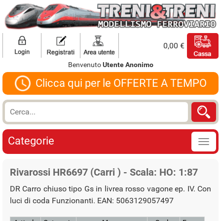
0,00 €
Benvenuto
Utente Anonimo
Clicca qui per le OFFERTE A TEMPO
Categorie
Rivarossi HR6697 (Carri ) - Scala: HO: 1:87
DR Carro chiuso tipo Gs in livrea rosso vagone ep. IV. Con
luci di coda Funzionanti. EAN: 5063129057497