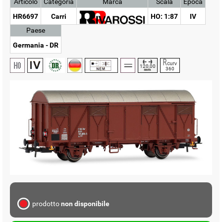
Articolo
Categoria
Marca
Scala
Epoca
HR6697
Carri
HO: 1:87
IV
Paese
Germania - DR
120,00
360
prodotto
non disponibile