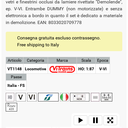
vetri e finestrini occlusi da lamiere rivettate "Demolende",
ep. V-VI. Entrambe DUMMY (non motorizzate) e senza
elettronica a bordo in quanto il set è dedicato a materiale
in demolizione. EAN: 8033020709778
Consegna gratuita escluso contrassegno.
Free shipping to Italy
Articolo
Categoria
Marca
Scala
Epoca
VT1148
Locomotive
HO: 1:87
V-VI
Paese
Italia - FS
544,00
420