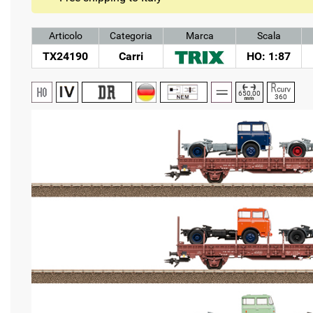
Articolo
Categoria
Marca
Scala
TX24190
Carri
HO: 1:87
650,00
360