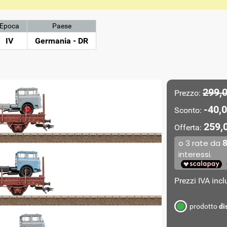
Epoca
Paese
IV
Germania - DR
299,
Prezzo:
-40,0
Sconto:
259,
Offerta:
Prezzi IVA inc
prodotto
di