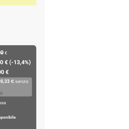
00
€
0 € (-13,4%)
00 €
lusa
sponibile