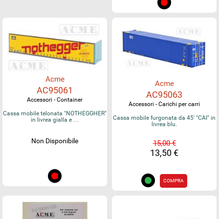
Acme
Acme
AC95061
AC95063
Accessori - Container
Accessori - Carichi per carri
Cassa mobile telonata "NOTHEGGHER"
Cassa mobile furgonata da 45' "CAI" in
in livrea gialla e …
livrea blu.
Non Disponibile
15,00 €
13,50 €
COMPRA