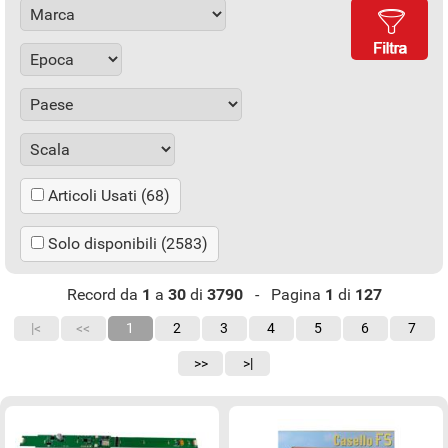
Articoli Usati (68)
Solo disponibili (2583)
Record da
1
a
30
di
3790
- Pagina
1
di
127
|<
<<
1
2
3
4
5
6
7
>>
>|