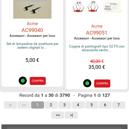
Acme
Acme
AC99040
AC99051
Accessori - Accessori per loco
Accessori - Accessori per loco
Set di lampadine da sostituire per
Coppia di pantografi tipo 52 FS con
sistemi digitali lo…
strisciante centin…
5,00 €
40,00 €
35,00 €
COMPRA
COMPRA
Record da
1
a
30
di
3790
- Pagina
1
di
127
|<
<<
1
2
3
4
5
6
7
>>
>|