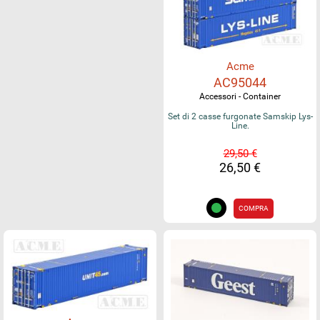
Acme
AC95044
Accessori - Container
Set di 2 casse furgonate Samskip Lys-
Line.
29,50 €
26,50 €
COMPRA