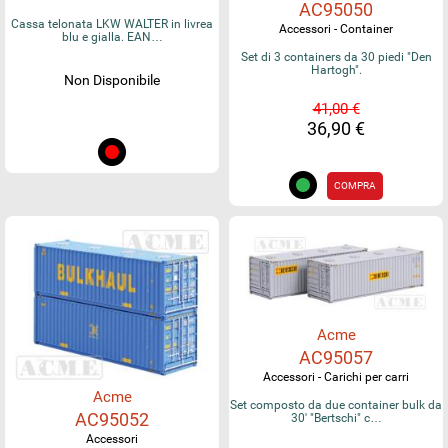
AC95050
Cassa telonata LKW WALTER in livrea
Accessori - Container
blu e gialla. EAN…
Set di 3 containers da 30 piedi "Den
Hartogh".
Non Disponibile
41,00 €
36,90 €
COMPRA
Acme
AC95057
Accessori - Carichi per carri
Acme
Set composto da due container bulk da
AC95052
30' "Bertschi" c…
Accessori