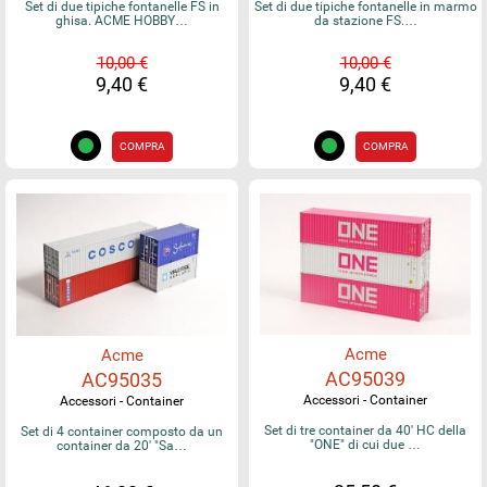
Set di due tipiche fontanelle FS in
Set di due tipiche fontanelle in marmo
ghisa. ACME HOBBY…
da stazione FS.…
10,00 €
10,00 €
9,40 €
9,40 €
COMPRA
COMPRA
Acme
Acme
AC95039
AC95035
Accessori - Container
Accessori - Container
Set di tre container da 40' HC della
Set di 4 container composto da un
"ONE" di cui due …
container da 20' "Sa…