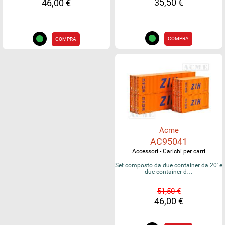
35,50 €
46,00 €
COMPRA
COMPRA
Acme
AC95041
Accessori - Carichi per carri
Set composto da due container da 20' e
due container d…
51,50 €
46,00 €