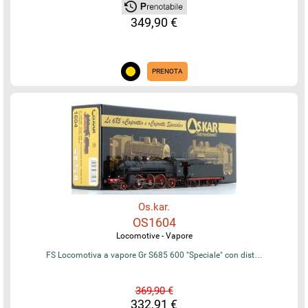
349,90 €
PRENOTA
Os.kar.
OS1604
Locomotive - Vapore
FS Locomotiva a vapore Gr S685 600 "Speciale" con dist…
369,90 €
332,91 €