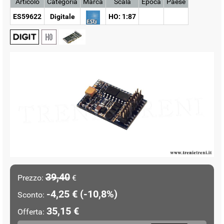
Articolo
Categoria
Marca
Scala
Epoca
Paese
ES59622
Digitale
HO: 1:87
39,40
Prezzo:
€
-4,25 € (-10,8%)
Sconto:
35,15 €
Offerta: