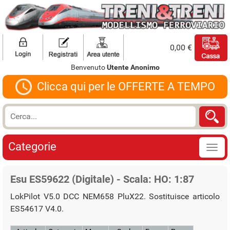
0,00 €
Benvenuto
Utente Anonimo
Clicca qui per le OFFERTE A TEMPO
Categorie
Esu ES59622 (Digitale) - Scala: HO: 1:87
LokPilot V5.0 DCC NEM658 PluX22. Sostituisce articolo
ES54617 V4.0.