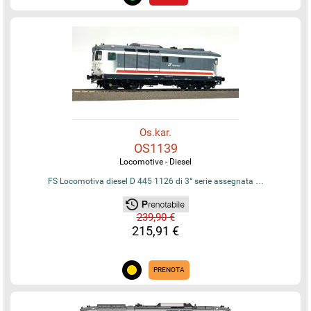
Os.kar.
OS1139
Locomotive - Diesel
FS Locomotiva diesel D 445 1126 di 3° serie assegnata …
239,90 €
215,91 €
PRENOTA