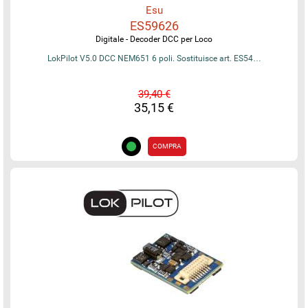
Esu
ES59626
Digitale - Decoder DCC per Loco
LokPilot V5.0 DCC NEM651 6 poli. Sostituisce art. ES54…
39,40 €
35,15 €
COMPRA