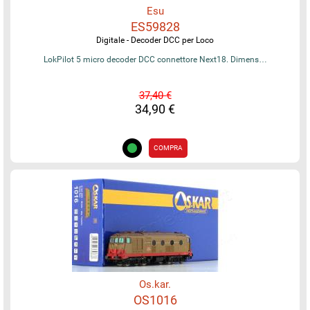
Esu
ES59828
Digitale - Decoder DCC per Loco
LokPilot 5 micro decoder DCC connettore Next18. Dimens…
37,40 €
34,90 €
COMPRA
Os.kar.
OS1016