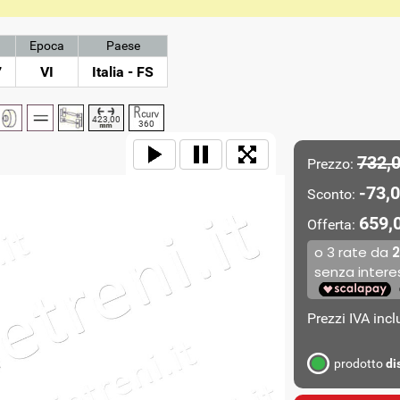
Epoca
Paese
7
VI
Italia - FS
423,00
360
732,
Prezzo:
-73,0
Sconto:
659,
Offerta:
Prezzi IVA inc
prodotto
di