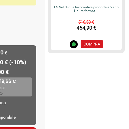
FS Set di due locomotive prodotte a Vado
Ligure format…
516,50 €
464,90 €
COMPRA
00
€
0 € (-10%)
00 €
lusa
sponibile