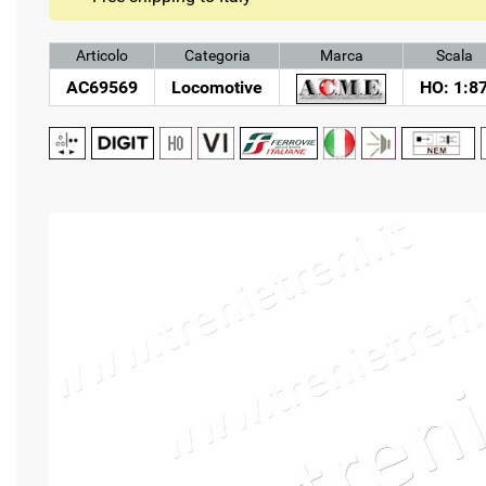
Articolo
Categoria
Marca
Scala
AC69569
Locomotive
HO: 1:8