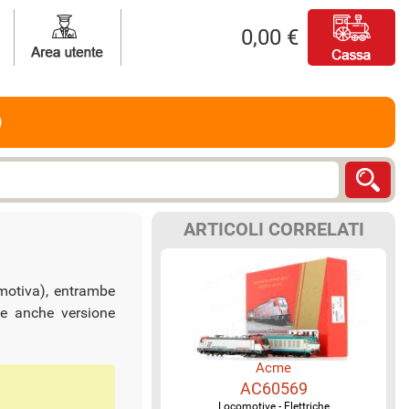
0,00 €
O
ARTICOLI CORRELATI
motiva), entrambe
le anche versione
Acme
AC60569
Locomotive - Elettriche